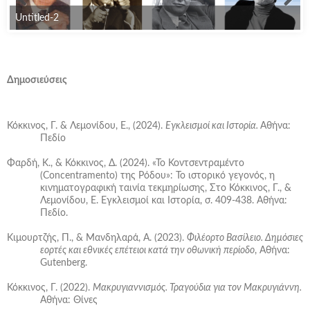
Untitled-2
Δημοσιεύσεις
Κόκκινος, Γ. & Λεμονίδου, Ε., (2024).
Εγκλεισμοί και Ιστορία.
Αθήνα:
Πεδίο
Φαρδή, Κ., & Κόκκινος, Δ. (2024). «Το Κοντσεντραμέντο
(Concentramento) της Ρόδου»: Το ιστορικό γεγονός, η
κινηματογραφική ταινία τεκμηρίωσης, Στο Κόκκινος, Γ., &
Λεμονίδου, Ε. Εγκλεισμοί και Ιστορία, σ. 409-438. Αθήνα:
Πεδίο.
Κιμουρτζής, Π., & Μανδηλαρά, Α. (2023).
Φιλέορτο Βασίλειο. Δημόσιες
εορτές και εθνικές επέτειοι κατά την οθωνική περίοδο
, Αθήνα:
Gutenberg.
Κόκκινος, Γ. (2022).
Μακρυγιαννισμός. Τραγούδια για τον Μακρυγιάννη.
Αθήνα
:
Θίνες