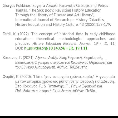
Giorgos Kokkinos, Eugenia Alexaki, Panayotis Gatsotis and Petros
Trantas, "The Sick Body: Revisiting History Education
Through the History of Disease and Art History",
International Journal of Research on History Didactics,
History Education and History Culture, 43 (2022),159-179.
Fardi, K. (2022) ‘The concept of historical time in early childhood
education: theoretical, methodological approaches and
practice’.
History Education Research Journal
, 19 (
1
), 11.
DOI:
https://doi.org/10.14324/HERJ.19.1.11
.
Κόκκινος, Γ. (2021),
Άξια και Ανάξια Ζωή, Ευγονική, Εκφυλισμός,
Βιοπολιτική: Ο γιατρός στο ρόλο του Κοινωνικού Θεραπευτή και
του Εθνικού Αναμορφωτή.
Αθήνα: Ταξιδευτής.
Φαρδή, Κ. (2020). "Πότε ήταν τα αρχαία χρόνια, κυρία;"-Η γνωριμία
με τον ιστορικό χρόνο ως μύηση στην ιστορική εκπαίδευση.
Στο Κόκκινος, Γ., & Γατσωτής, Π.,
Για μια Σφαιρική και
Πολυδιάστατη Ιστορική Εκπαίδευση.
Αθήνα: Πεδίο.