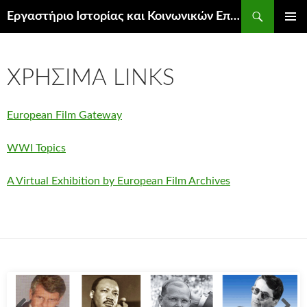
Μετάβαση
Αναζήτηση
Εργαστήριο Ιστορίας και Κοινωνικών Επιστημών
σε
ΚΎΡΙΟ
περιεχόμενο
ΜΕΝΟΎ
ΧΡΉΣΙΜΑ LINKS
European Film Gateway
WWI Topics
A Virtual Exhibition by European Film Archives