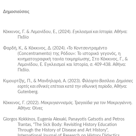
Δημοσιεύσεις
Κόκκινος, Γ. & Λεμονίδου, Ε., (2024).
Εγκλεισμοί και Ιστορία.
Αθήνα:
Πεδίο
Φαρδή, Κ., & Κόκκινος, Δ. (2024). «Το Κοντσεντραμέντο
(Concentramento) της Ρόδου»: Το ιστορικό γεγονός, η
κινηματογραφική ταινία τεκμηρίωσης, Στο Κόκκινος, Γ., &
Λεμονίδου, Ε. Εγκλεισμοί και Ιστορία, σ. 409-438. Αθήνα:
Πεδίο.
Κιμουρτζής, Π., & Μανδηλαρά, Α. (2023).
Φιλέορτο Βασίλειο. Δημόσιες
εορτές και εθνικές επέτειοι κατά την οθωνική περίοδο
, Αθήνα:
Gutenberg.
Κόκκινος, Γ. (2022).
Μακρυγιαννισμός. Τραγούδια για τον Μακρυγιάννη.
Αθήνα
:
Θίνες
Giorgos Kokkinos, Eugenia Alexaki, Panayotis Gatsotis and Petros
Trantas, "The Sick Body: Revisiting History Education
Through the History of Disease and Art History",
International Journal of Research on History Didactics,