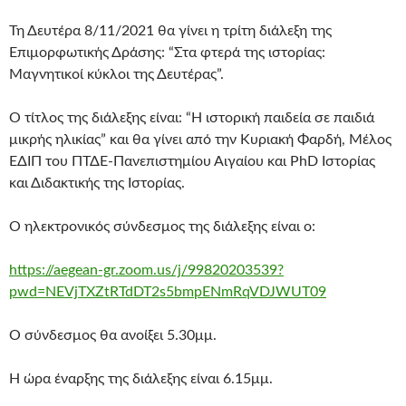
Τη Δευτέρα 8/11/2021 θα γίνει η τρίτη διάλεξη της
Επιμορφωτικής Δράσης: “Στα φτερά της ιστορίας:
Μαγνητικοί κύκλοι της Δευτέρας”.
Ο τίτλος της διάλεξης είναι: “Η ιστορική παιδεία σε παιδιά
μικρής ηλικίας” και θα γίνει από την Κυριακή Φαρδή, Μέλος
ΕΔΙΠ του ΠΤΔΕ-Πανεπιστημίου Αιγαίου και PhD Ιστορίας
και Διδακτικής της Ιστορίας.
Ο ηλεκτρονικός σύνδεσμος της διάλεξης είναι ο:
https://aegean-gr.zoom.us/j/99820203539?
pwd=NEVjTXZtRTdDT2s5bmpENmRqVDJWUT09
Ο σύνδεσμος θα ανοίξει 5.30μμ.
Η ώρα έναρξης της διάλεξης είναι 6.15μμ.