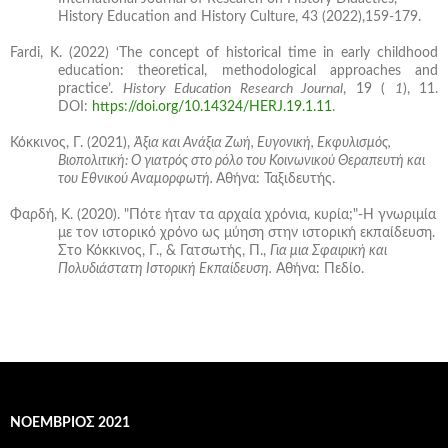
History Education and History Culture, 43 (2022),159-179.
Fardi, K. (2022) ‘The concept of historical time in early childhood
education: theoretical, methodological approaches and
practice’.
History Education Research Journal
, 19 (
1
), 11.
DOI:
https://doi.org/10.14324/HERJ.19.1.11
.
Κόκκινος, Γ. (2021),
Άξια και Ανάξια Ζωή, Ευγονική, Εκφυλισμός,
Βιοπολιτική: Ο γιατρός στο ρόλο του Κοινωνικού Θεραπευτή και
του Εθνικού Αναμορφωτή.
Αθήνα: Ταξιδευτής.
Φαρδή, Κ. (2020). "Πότε ήταν τα αρχαία χρόνια, κυρία;"-Η γνωριμία
με τον ιστορικό χρόνο ως μύηση στην ιστορική εκπαίδευση.
Στο Κόκκινος, Γ., & Γατσωτής, Π.,
Για μια Σφαιρική και
Πολυδιάστατη Ιστορική Εκπαίδευση.
Αθήνα: Πεδίο.
ΝΟΈΜΒΡΙΟΣ 2021