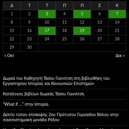
Δ
Τ
Τ
Π
Π
Σ
Κ
1
2
3
4
5
6
7
8
9
10
11
12
13
14
15
16
17
18
19
20
21
22
23
24
25
26
27
28
29
30
« Οκτ
Δεκ »
Δωρεά του Καθηγητή Τάσου Γιαννίτση στη βιβλιοθήκη του
Εργαστηρίου Ιστορίας και Κοινωνικών Επιστημών
Κατάλογος βιβλίων δωρεάς Τάσου Γιαννίτση
“What if …” στην Ιστορία.
Δελτίο τύπου επίσκεψης 2ου Πρότυπου Γυμνασίου Βόλου στην
πανεπιστημιακή μονάδα Ρόδου