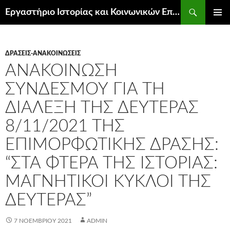
Μετάβαση
Αναζήτηση
Εργαστήριο Ιστορίας και Κοινωνικών Επιστημών
σε
ΚΎΡΙΟ
περιεχόμενο
ΜΕΝΟΎ
ΔΡΆΣΕΙΣ-ΑΝΑΚΟΙΝΏΣΕΙΣ
ΑΝΑΚΟΊΝΩΣΗ
ΣΥΝΔΈΣΜΟΥ ΓΙΑ ΤΗ
ΔΙΆΛΕΞΗ ΤΗΣ ΔΕΥΤΈΡΑΣ
8/11/2021 ΤΗΣ
ΕΠΙΜΟΡΦΩΤΙΚΉΣ ΔΡΆΣΗΣ:
“ΣΤΑ ΦΤΕΡΆ ΤΗΣ ΙΣΤΟΡΊΑΣ:
ΜΑΓΝΗΤΙΚΟΊ ΚΎΚΛΟΙ ΤΗΣ
ΔΕΥΤΈΡΑΣ”
7 ΝΟΕΜΒΡΊΟΥ 2021
ADMIN