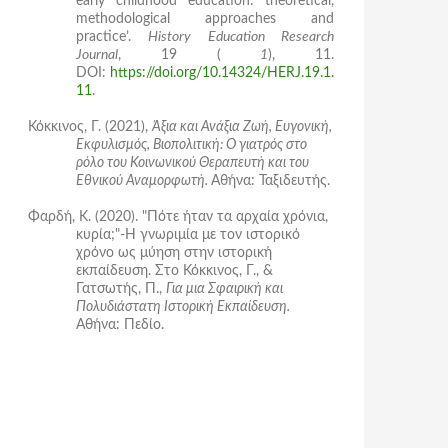
early childhood education: theoretical,
methodological approaches and
practice’.
History Education Research
Journal
, 19 (
1
), 11.
DOI:
https://doi.org/10.14324/HERJ.19.1.
11
.
Κόκκινος, Γ. (2021),
Άξια και Ανάξια Ζωή, Ευγονική,
Εκφυλισμός, Βιοπολιτική: Ο γιατρός στο
ρόλο του Κοινωνικού Θεραπευτή και του
Εθνικού Αναμορφωτή.
Αθήνα: Ταξιδευτής.
Φαρδή, Κ. (2020). "Πότε ήταν τα αρχαία χρόνια,
κυρία;"-Η γνωριμία με τον ιστορικό
χρόνο ως μύηση στην ιστορική
εκπαίδευση. Στο Κόκκινος, Γ., &
Γατσωτής, Π.,
Για μια Σφαιρική και
Πολυδιάστατη Ιστορική Εκπαίδευση.
Αθήνα: Πεδίο.