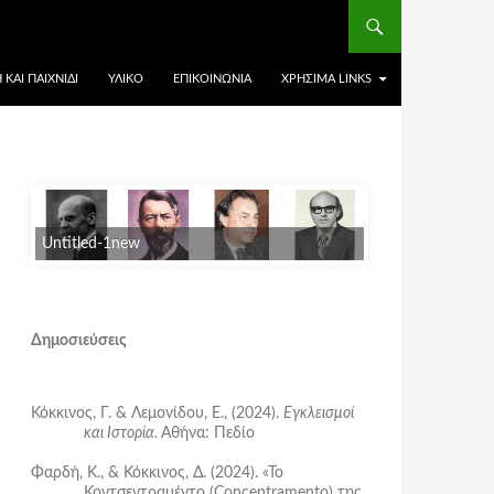
ΚΑΙ ΠΑΙΧΝΊΔΙ
ΥΛΙΚΌ
ΕΠΙΚΟΙΝΩΝΊΑ
ΧΡΉΣΙΜΑ LINKS
Untitled-1new
Δημοσιεύσεις
Κόκκινος, Γ. & Λεμονίδου, Ε., (2024).
Εγκλεισμοί
και Ιστορία.
Αθήνα: Πεδίο
Φαρδή, Κ., & Κόκκινος, Δ. (2024). «Το
Κοντσεντραμέντο (Concentramento) της