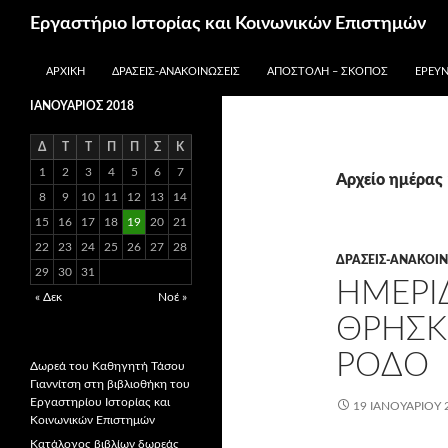
Μετάβαση
Αναζήτηση
Εργαστήριο Ιστορίας και Κοινωνικών Επιστημών
σε
περιεχόμενο
ΑΡΧΙΚΉ
ΔΡΆΣΕΙΣ-ΑΝΑΚΟΙΝΏΣΕΙΣ
ΑΠΟΣΤΟΛΉ – ΣΚΟΠΌΣ
ΕΡΕΥΝ
ΙΑΝΟΥΆΡΙΟΣ 2018
Δ
Τ
Τ
Π
Π
Σ
Κ
1
2
3
4
5
6
7
Αρχείο ημέρας 
8
9
10
11
12
13
14
15
16
17
18
19
20
21
22
23
24
25
26
27
28
ΔΡΆΣΕΙΣ-ΑΝΑΚΟΙΝ
29
30
31
ΗΜΕΡΊΔ
« Δεκ
Νοέ »
ΘΡΗΣΚ
ΡΌΔΟ
Δωρεά του Καθηγητή Τάσου
Γιαννίτση στη βιβλιοθήκη του
Εργαστηρίου Ιστορίας και
19 ΙΑΝΟΥΑΡΊΟΥ 
Κοινωνικών Επιστημών
Κατάλογος βιβλίων δωρεάς