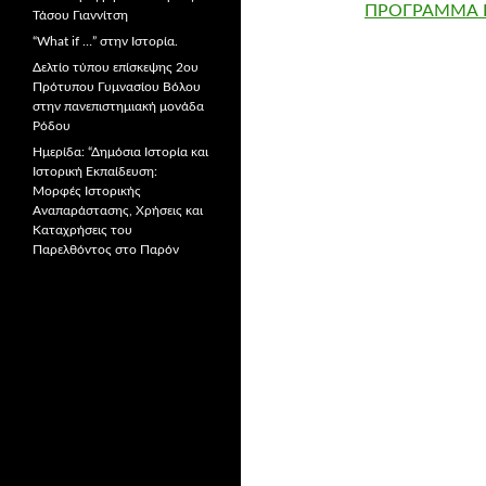
ΠΡΟΓΡΑΜΜΑ Η
Τάσου Γιαννίτση
“What if …” στην Ιστορία.
Δελτίο τύπου επίσκεψης 2ου
Πρότυπου Γυμνασίου Βόλου
στην πανεπιστημιακή μονάδα
Ρόδου
Ημερίδα: “Δημόσια Ιστορία και
Ιστορική Εκπαίδευση:
Μορφές Ιστορικής
Αναπαράστασης, Χρήσεις και
Καταχρήσεις του
Παρελθόντος στο Παρόν