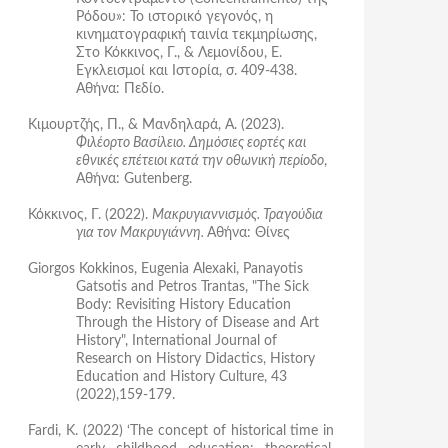
Ρόδου»: Το ιστορικό γεγονός, η
κινηματογραφική ταινία τεκμηρίωσης,
Στο Κόκκινος, Γ., & Λεμονίδου, Ε.
Εγκλεισμοί και Ιστορία, σ. 409-438.
Αθήνα: Πεδίο.
Κιμουρτζής, Π., & Μανδηλαρά, Α. (2023).
Φιλέορτο Βασίλειο. Δημόσιες εορτές και
εθνικές επέτειοι κατά την οθωνική περίοδο
,
Αθήνα: Gutenberg.
Κόκκινος, Γ. (2022).
Μακρυγιαννισμός. Τραγούδια
για τον Μακρυγιάννη.
Αθήνα
:
Θίνες
Giorgos Kokkinos, Eugenia Alexaki, Panayotis
Gatsotis and Petros Trantas, "The Sick
Body: Revisiting History Education
Through the History of Disease and Art
History", International Journal of
Research on History Didactics, History
Education and History Culture, 43
(2022),159-179.
Fardi, K. (2022) ‘The concept of historical time in