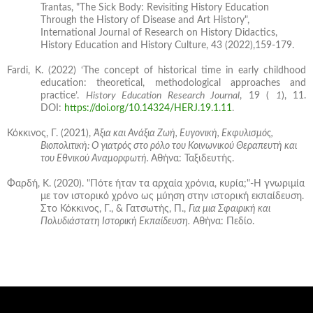
Trantas, "The Sick Body: Revisiting History Education
Through the History of Disease and Art History",
International Journal of Research on History Didactics,
History Education and History Culture, 43 (2022),159-179.
Fardi, K. (2022) ‘The concept of historical time in early childhood
education: theoretical, methodological approaches and
practice’.
History Education Research Journal
, 19 (
1
), 11.
DOI:
https://doi.org/10.14324/HERJ.19.1.11
.
Κόκκινος, Γ. (2021),
Άξια και Ανάξια Ζωή, Ευγονική, Εκφυλισμός,
Βιοπολιτική: Ο γιατρός στο ρόλο του Κοινωνικού Θεραπευτή και
του Εθνικού Αναμορφωτή.
Αθήνα: Ταξιδευτής.
Φαρδή, Κ. (2020). "Πότε ήταν τα αρχαία χρόνια, κυρία;"-Η γνωριμία
με τον ιστορικό χρόνο ως μύηση στην ιστορική εκπαίδευση.
Στο Κόκκινος, Γ., & Γατσωτής, Π.,
Για μια Σφαιρική και
Πολυδιάστατη Ιστορική Εκπαίδευση.
Αθήνα: Πεδίο.