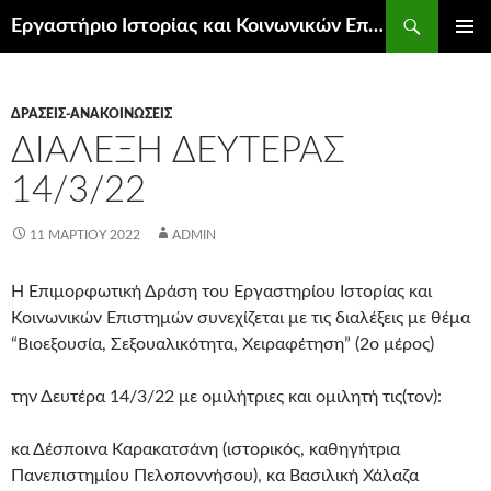
Μετάβαση
Αναζήτηση
Εργαστήριο Ιστορίας και Κοινωνικών Επιστημών
σε
ΚΎΡΙΟ
περιεχόμενο
ΜΕΝΟΎ
ΔΡΆΣΕΙΣ-ΑΝΑΚΟΙΝΏΣΕΙΣ
ΔΙΆΛΕΞΗ ΔΕΥΤΈΡΑΣ
14/3/22
11 ΜΑΡΤΊΟΥ 2022
ADMIN
Η Επιμορφωτική Δράση του Εργαστηρίου Ιστορίας και
Κοινωνικών Επιστημών συνεχίζεται με τις διαλέξεις με θέμα
“Βιοεξουσία, Σεξουαλικότητα, Χειραφέτηση” (2ο μέρος)
την Δευτέρα 14/3/22 με ομιλήτριες και ομιλητή τις(τον):
κα Δέσποινα Καρακατσάνη (ιστορικός, καθηγήτρια
Πανεπιστημίου Πελοποννήσου), κα Βασιλική Χάλαζα