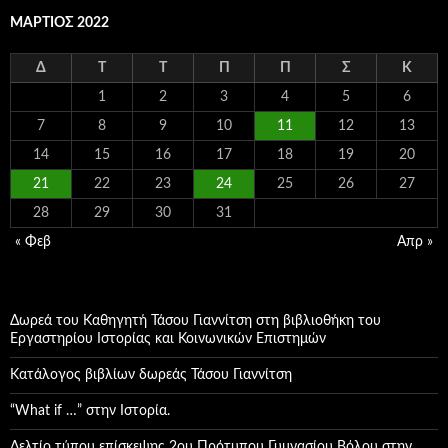
ΜΆΡΤΙΟΣ 2022
Δ
Τ
Τ
Π
Π
Σ
Κ
1
2
3
4
5
6
7
8
9
10
11
12
13
14
15
16
17
18
19
20
21
22
23
24
25
26
27
28
29
30
31
« Φεβ
Απρ »
Δωρεά του Καθηγητή Τάσου Γιαννίτση στη βιβλιοθήκη του
Εργαστηρίου Ιστορίας και Κοινωνικών Επιστημών
Κατάλογος βιβλίων δωρεάς Τάσου Γιαννίτση
“What if …” στην Ιστορία.
Δελτίο τύπου επίσκεψης 2ου Πρότυπου Γυμνασίου Βόλου στην