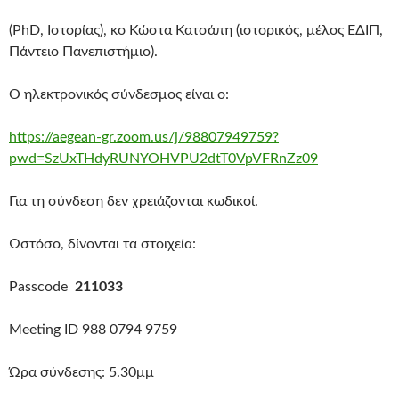
(PhD, Ιστορίας), κο Κώστα Κατσάπη (ιστορικός, μέλος ΕΔΙΠ,
Πάντειο Πανεπιστήμιο).
Ο ηλεκτρονικός σύνδεσμος είναι ο:
https://aegean-gr.zoom.us/j/98807949759?
pwd=SzUxTHdyRUNYOHVPU2dtT0VpVFRnZz09
Για τη σύνδεση δεν χρειάζονται κωδικοί.
Ωστόσο, δίνονται τα στοιχεία:
Passcode
211033
Meeting ID 988 0794 9759
Ώρα σύνδεσης: 5.30μμ