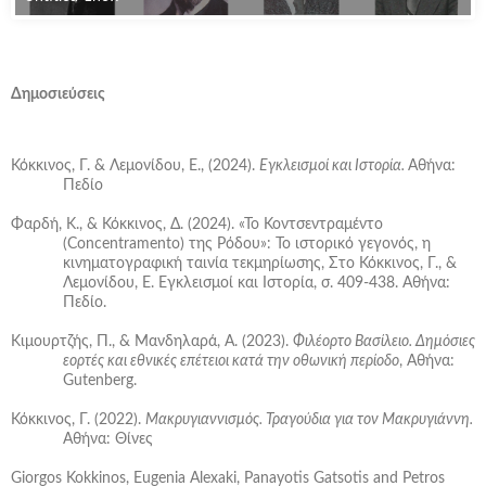
Untitled-1new
Δημοσιεύσεις
Κόκκινος, Γ. & Λεμονίδου, Ε., (2024).
Εγκλεισμοί και Ιστορία.
Αθήνα:
Πεδίο
Φαρδή, Κ., & Κόκκινος, Δ. (2024). «Το Κοντσεντραμέντο
(Concentramento) της Ρόδου»: Το ιστορικό γεγονός, η
κινηματογραφική ταινία τεκμηρίωσης, Στο Κόκκινος, Γ., &
Λεμονίδου, Ε. Εγκλεισμοί και Ιστορία, σ. 409-438. Αθήνα:
Πεδίο.
Κιμουρτζής, Π., & Μανδηλαρά, Α. (2023).
Φιλέορτο Βασίλειο. Δημόσιες
εορτές και εθνικές επέτειοι κατά την οθωνική περίοδο
, Αθήνα:
Gutenberg.
Κόκκινος, Γ. (2022).
Μακρυγιαννισμός. Τραγούδια για τον Μακρυγιάννη.
Αθήνα
:
Θίνες
Giorgos Kokkinos, Eugenia Alexaki, Panayotis Gatsotis and Petros