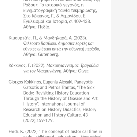
Ρόδου»: Το ιστορικό γεγονός, η
κινηματογραφική ταινία τεκμηρίωσης,
Στο Κόκκινος, Γ., & Λεμονίδου, Ε.
Εγκλεισμοί και Ιστορία, σ. 409-438.
Αθήνα: Πεδίο.
Κιμουρτζής, Π., & Μανδηλαρά, Α. (2023).
Φιλέορτο Βασίλειο. Δημόσιες εορτές και
εθνικές επέτειοι κατά την οθωνική περίοδο
,
Αθήνα: Gutenberg.
Κόκκινος, Γ. (2022).
Μακρυγιαννισμός. Τραγούδια
για τον Μακρυγιάννη.
Αθήνα
:
Θίνες
Giorgos Kokkinos, Eugenia Alexaki, Panayotis
Gatsotis and Petros Trantas, "The Sick
Body: Revisiting History Education
Through the History of Disease and Art
History", International Journal of
Research on History Didactics, History
Education and History Culture, 43
(2022),159-179.
Fardi, K. (2022) ‘The concept of historical time in