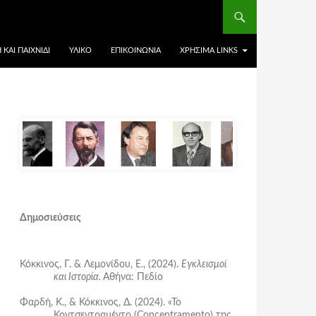
ΚΑΙ ΠΑΙΧΝΊΔΙ
ΥΛΙΚΌ
ΕΠΙΚΟΙΝΩΝΊΑ
ΧΡΉΣΙΜΑ LINKS
Δημοσιεύσεις
Κόκκινος, Γ. & Λεμονίδου, Ε., (2024).
Εγκλεισμοί
και Ιστορία.
Αθήνα: Πεδίο
Φαρδή, Κ., & Κόκκινος, Δ. (2024). «Το
Κοντσεντραμέντο (Concentramento) της