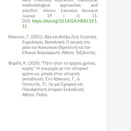
early childhood education: theoretical,
methodological approaches and
practice’.
History Education Research
Journal
, 19 (
1
), 11.
DOI:
https://doi.org/10.14324/HERJ.19.1.
11
.
Κόκκινος, Γ. (2021),
Άξια και Ανάξια Ζωή, Ευγονική,
Εκφυλισμός, Βιοπολιτική: Ο γιατρός στο
ρόλο του Κοινωνικού Θεραπευτή και του
Εθνικού Αναμορφωτή.
Αθήνα: Ταξιδευτής.
Φαρδή, Κ. (2020). "Πότε ήταν τα αρχαία χρόνια,
κυρία;"-Η γνωριμία με τον ιστορικό
χρόνο ως μύηση στην ιστορική
εκπαίδευση. Στο Κόκκινος, Γ., &
Γατσωτής, Π.,
Για μια Σφαιρική και
Πολυδιάστατη Ιστορική Εκπαίδευση.
Αθήνα: Πεδίο.