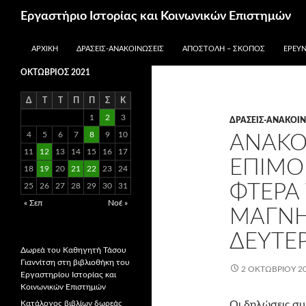
Μετάβαση
Αναζήτηση
Εργαστήριο Ιστορίας και Κοινωνικών Επιστημών
σε
περιεχόμενο
ΑΡΧΙΚΉ
ΔΡΆΣΕΙΣ-ΑΝΑΚΟΙΝΏΣΕΙΣ
ΑΠΟΣΤΟΛΉ – ΣΚΟΠΌΣ
ΕΡΕΥΝ
ΟΚΤΏΒΡΙΟΣ 2021
Δ
Τ
Τ
Π
Π
Σ
Κ
1
2
3
ΔΡΆΣΕΙΣ-ΑΝΑΚΟΙΝ
4
5
6
7
8
9
10
ΑΝΑΚΟ
11
12
13
14
15
16
17
ΕΠΙΜΟ
18
19
20
21
22
23
24
ΦΤΕΡΆ 
25
26
27
28
29
30
31
« Σεπ
Νοέ »
ΜΑΓΝΗ
ΔΕΥΤΈ
Δωρεά του Καθηγητή Τάσου
Γιαννίτση στη βιβλιοθήκη του
2 ΟΚΤΩΒΡΊΟΥ 2
Εργαστηρίου Ιστορίας και
Κοινωνικών Επιστημών
Κατάλογος βιβλίων δωρεάς
Οι δηλώσεις σ