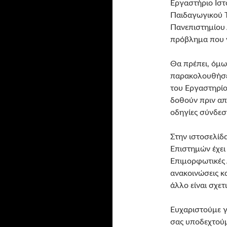
Εργαστήριο Ιστο
Παιδαγωγικού Τ
Πανεπιστημίου 
πρόβλημα που ν
Θα πρέπει, όμως
παρακολουθήσε
του Εργαστηρίο
δοθούν πριν απ
οδηγίες σύνδεση
Στην ιστοσελίδ
Επιστημών έχει 
Επιμορφωτικές 
ανακοινώσεις κα
άλλο είναι σχετ
Ευχαριστούμε γ
σας υποδεχτούμ