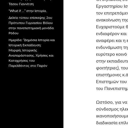
Τάσου Γιαννίτση
Εργαστηρίου Ισ
“What if …” στην Ιστορία.
τον επιτρεπόμε
Δελτίο τύπου επίσκεψης 2ου
ανακοίνωση της
Πρότυπου Γυμνασίου Βόλου
Ευχαριστούμε θ
στην πανεπιστημιακή μονάδα
Ρόδου
ενδιαφέρον και
Ημερίδα: “Δημόσια Ιστορία και
αναφέρει και η 
Ιστορική Εκπαίδευση:
ενδυνάμωση της
Μορφές Ιστορικής
ευρύτερο κοινό
Αναπαράστασης, Χρήσεις και
Καταχρήσεις του
στην εκπαιδευτικ
Παρελθόντος στο Παρόν
φοιτήτριες), τους
επιστήμονες κ.ά
Επιστημών του
του Πανεπιστημ
Ωστόσο, για να
σύνδεσμος ηλεκ
ικανοποιήσουμε
διαδικασία επί