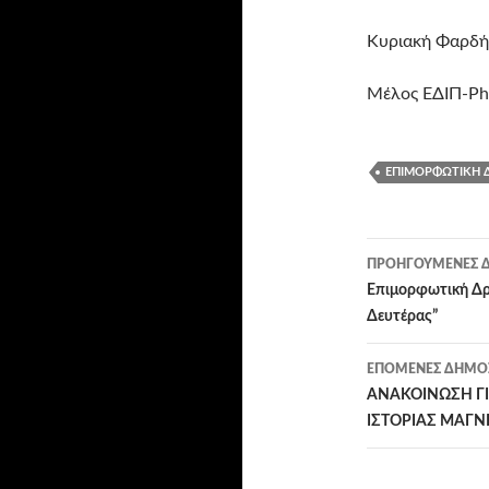
Κυριακή Φαρδή
Μέλος ΕΔΙΠ-PhD
ΕΠΙΜΟΡΦΩΤΙΚΉ 
Πλοήγησ
ΠΡΟΗΓΟΎΜΕΝΕΣ Δ
άρθρων
Επιμορφωτική Δρά
Δευτέρας”
ΕΠΌΜΕΝΕΣ ΔΗΜΟΣ
ΑΝΑΚΟΙΝΩΣΗ ΓΙ
ΙΣΤΟΡΙΑΣ ΜΑΓΝ